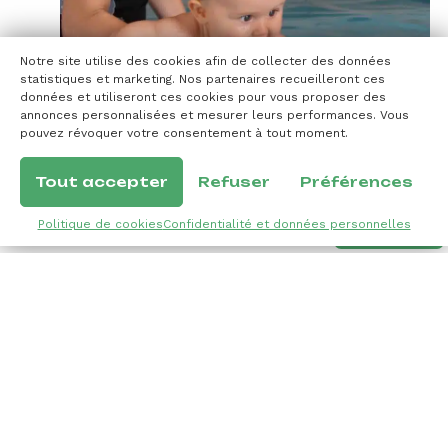
Notre site utilise des cookies afin de collecter des données
statistiques et marketing. Nos partenaires recueilleront ces
données et utiliseront ces cookies pour vous proposer des
annonces personnalisées et mesurer leurs performances. Vous
pouvez révoquer votre consentement à tout moment.
Tout accepter
Refuser
Préférences
Politique de cookies
Confidentialité et données personnelles
Menu
Galerie
Contact
Réserver
Informations
02 41 76 31 80
contact-camping@lesportesdelanjou.com
9 rue du Camping, 49430 Durtal
À télécharger